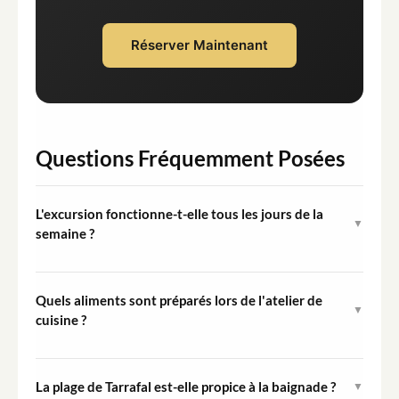
Réserver Maintenant
Questions Fréquemment Posées
L'excursion fonctionne-t-elle tous les jours de la
▼
semaine ?
L'excursion fonctionne régulièrement, mais la visite du
marché d'Assomada n'est possible que les mercredis et
Quels aliments sont préparés lors de l'atelier de
▼
samedis lorsque le marché est ouvert. Confirmez votre
cuisine ?
date préférée lors de la réservation pour vous assurer
L'atelier se concentre sur deux plats traditionnels cap-
que le marché coïncide avec votre programme.
verdiens du petit-déjeuner : le cuscuz, un gâteau à base
La plage de Tarrafal est-elle propice à la baignade ?
▼
de farine de maïs, et les fidjós, une préparation frite