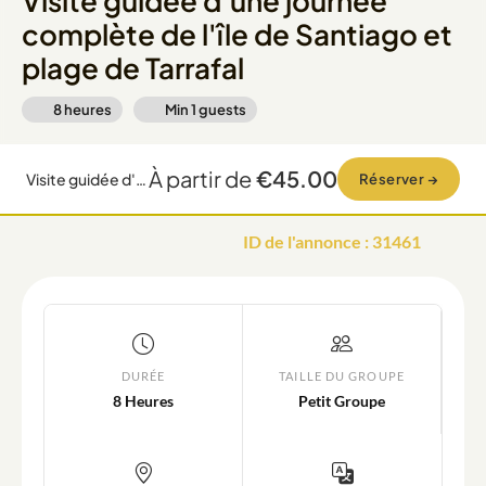
Visite guidée d'une journée
complète de l'île de Santiago et
plage de Tarrafal
8 heures
Min
1
guests
À partir de
€45.00
Visite guidée d'une journée complète de l'île de Santiago et plage de Tarrafal
Réserver
→
ID de l'annonce
:
31461
DURÉE
TAILLE DU GROUPE
8 Heures
Petit Groupe