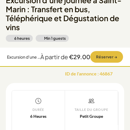
Excursion d'une journée à Saint-
Marin : Transfert en bus,
Téléphérique et Dégustation de
vins
6 heures
Min
1
guests
À partir de
€29.00
Excursion d'une journée à Saint-Marin : Transfert en bus, Téléphérique et Dégustation de vins
Réserver
→
ID de l'annonce
:
46867
DURÉE
TAILLE DU GROUPE
6 Heures
Petit Groupe