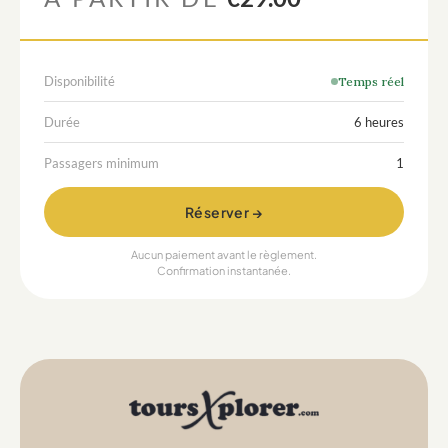
Disponibilité
Temps réel
Durée
6 heures
Passagers minimum
1
Réserver →
Aucun paiement avant le règlement.
Confirmation instantanée.