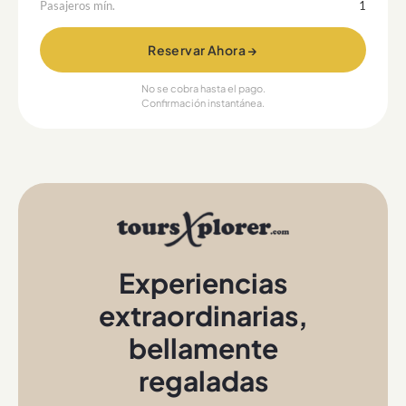
Pasajeros mín.
1
Reservar Ahora →
No se cobra hasta el pago.
Confirmación instantánea.
Experiencias
extraordinarias
,
bellamente
regaladas