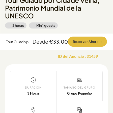
Tour Guiado por Cidade Velha,
Patrimonio Mundial de la
UNESCO
3 horas
Min
1
guests
Desde
€33.00
Tour Guiado por Cidade Velha, Patrimonio Mundial de la UNESCO
Reservar Ahora
→
ID del Anuncio
:
31459
DURACIÓN
TAMAÑO DEL GRUPO
3 Horas
Grupo Pequeño