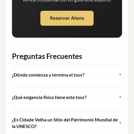
Reservar Ahora
Preguntas Frecuentes
¿Dónde comienza y termina el tour?
▼
El tour incluye la recogida en tu alojamiento en Praia,
Isla de Santiago, y concluye con el regreso al mismo
¿Qué exigencia física tiene este tour?
▼
lugar tras la visita a Cidade Velha.
El tour está clasificado como fácil y es accesible para la
mayoría de los viajeros. El recorrido implica caminar por
¿Es Cidade Velha un Sitio del Patrimonio Mundial de
▼
calles adoquinadas y algunas superficies irregulares
la UNESCO?
cerca de ruinas históricas, por lo que se recomienda