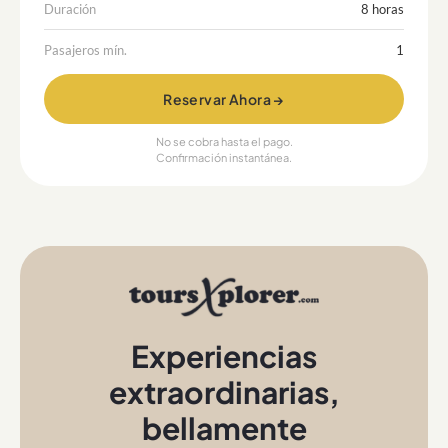
Duración
8 horas
Pasajeros mín.
1
Reservar Ahora →
No se cobra hasta el pago.
Confirmación instantánea.
Experiencias
extraordinarias
,
bellamente