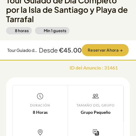
Tour Guiado de Día Completo
por la Isla de Santiago y Playa de
Tarrafal
8 horas
Min
1
guests
Desde
€45.00
Tour Guiado de Día Completo por la Isla de Santiago y Playa de Tarrafal
Reservar Ahora
→
ID del Anuncio
:
31461
DURACIÓN
TAMAÑO DEL GRUPO
8 Horas
Grupo Pequeño