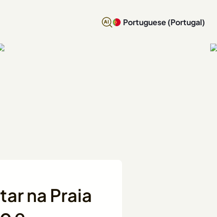
Portuguese (Portugal)
tar na Praia
o e