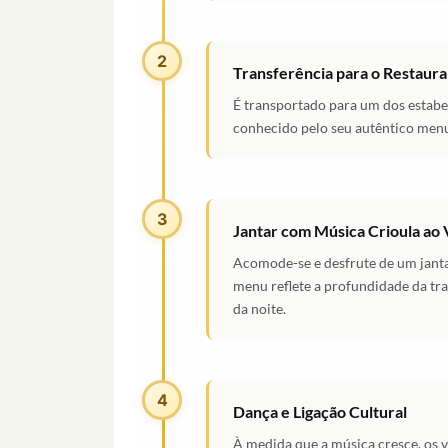
2
Transferência para o Restaur
É transportado para um dos estabe
conhecido pelo seu autêntico men
3
Jantar com Música Crioula ao 
Acomode-se e desfrute de um jant
menu reflete a profundidade da tra
da noite.
4
Dança e Ligação Cultural
À medida que a música cresce, os vi