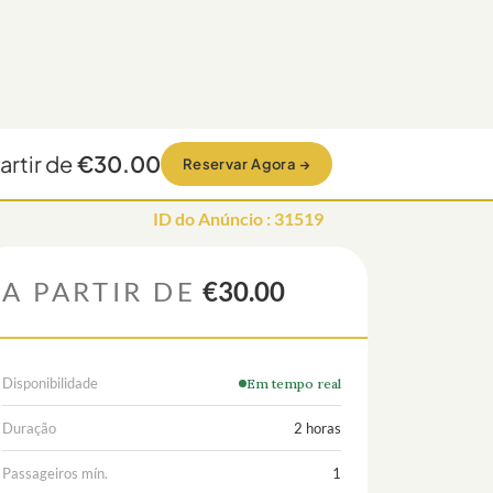
artir de
€30.00
Reservar Agora
→
ID do Anúncio
:
31519
A PARTIR DE
€30.00
Disponibilidade
Em tempo real
Duração
2 horas
Passageiros mín.
1