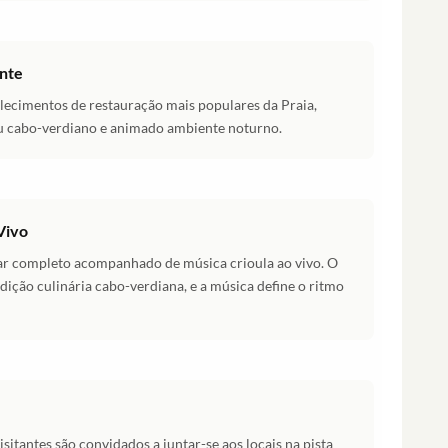
ante
lecimentos de restauração mais populares da Praia,
u cabo-verdiano e animado ambiente noturno.
Vivo
ar completo acompanhado de música crioula ao vivo. O
dição culinária cabo-verdiana, e a música define o ritmo
sitantes são convidados a juntar-se aos locais na pista