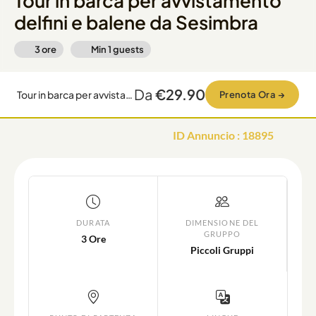
Tour in barca per avvistamento
delfini e balene da Sesimbra
3 ore
Min
1
guests
Da
€29.90
Tour in barca per avvistamento delfini e balene da Sesimbra
Prenota Ora
→
ID Annuncio
:
18895
DURATA
DIMENSIONE DEL
GRUPPO
3 Ore
Piccoli Gruppi