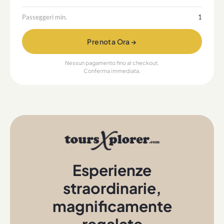
Passeggeri min.
1
Prenota Ora →
Nessun pagamento fino al checkout.
Conferma immediata.
Esperienze
straordinarie
,
magnificamente