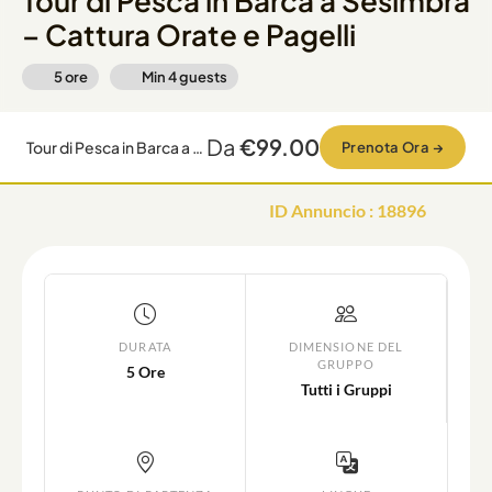
Tour di Pesca in Barca a Sesimbra
– Cattura Orate e Pagelli
5 ore
Min
4
guests
Da
€99.00
Tour di Pesca in Barca a Sesimbra – Cattura Orate e Pagelli
Prenota Ora
→
ID Annuncio
:
18896
DURATA
DIMENSIONE DEL
GRUPPO
5 Ore
Tutti i Gruppi