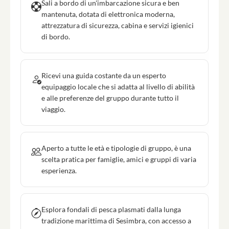
Sali a bordo di un'imbarcazione sicura e ben
mantenuta, dotata di elettronica moderna,
attrezzatura di sicurezza, cabina e servizi igienici
di bordo.
Ricevi una guida costante da un esperto
equipaggio locale che si adatta al livello di abilità
e alle preferenze del gruppo durante tutto il
viaggio.
Aperto a tutte le età e tipologie di gruppo, è una
scelta pratica per famiglie, amici e gruppi di varia
esperienza.
Esplora fondali di pesca plasmati dalla lunga
tradizione marittima di Sesimbra, con accesso a