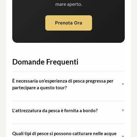
mare aperto.
Prenota Ora
Domande Frequenti
È necessaria un'esperienza di pesca pregressa per
▼
partecipare a questo tour?
Non è richiesta alcuna esperienza pregressa.
L'equipaggio fornisce guida e assistenza complete
L'attrezzatura da pesca è fornita a bordo?
▼
durante tutta la sessione, rendendolo adatto sia ai
Sì, tutta l'attrezzatura e il materiale da pesca sono
principianti assoluti che ai pescatori esperti.
inclusi. I partecipanti non devono portare la propria
Quali tipi di pesce si possono catturare nelle acque
▼