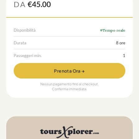
DA
€45.00
Disponibilità
Tempo reale
Durata
8 ore
Passeggeri min.
1
Prenota Ora →
Nessun pagamento fino al checkout.
Conferma immediata.