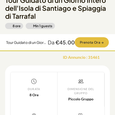
Tour Guidato di un Giorno Intero
dell'Isola di Santiago e Spiaggia
di Tarrafal
8 ore
Min
1
guests
Da
€45.00
Tour Guidato di un Giorno Intero dell'Isola di Santiago e Spiaggia di Tarrafal
Prenota Ora
→
ID Annuncio
:
31461
DURATA
DIMENSIONE DEL
GRUPPO
8 Ore
Piccolo Gruppo