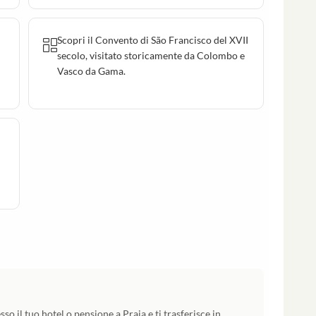
Scopri il Convento di São Francisco del XVII
secolo, visitato storicamente da Colombo e
Vasco da Gama.
so il tuo hotel o pensione a Praia e ti trasferisce in