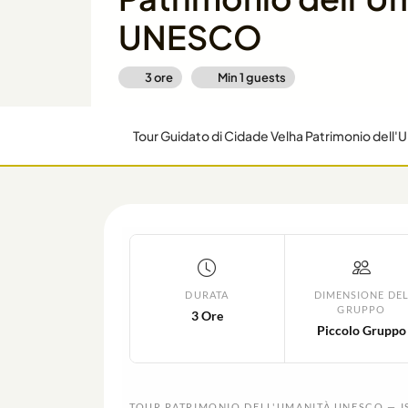
UNESCO
3 ore
Min
1
guests
Tour Guidato di Cidade Velha Patrimonio del
DURATA
DIMENSIONE DE
GRUPPO
3 Ore
Piccolo Gruppo
TOUR PATRIMONIO DELL'UMANITÀ UNESCO — I