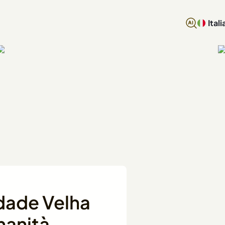
Itali
idade Velha
manità