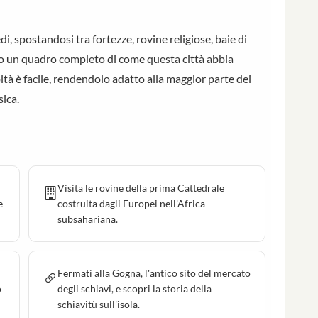
i, spostandosi tra fortezze, rovine religiose, baie di
ndo un quadro completo di come questa città abbia
coltà è facile, rendendolo adatto alla maggior parte dei
ica.
Visita le rovine della prima Cattedrale
e
costruita dagli Europei nell'Africa
subsahariana.
Fermati alla Gogna, l'antico sito del mercato
o
degli schiavi, e scopri la storia della
schiavitù sull'isola.