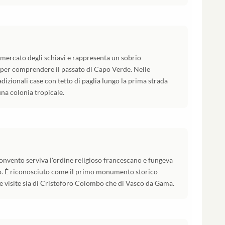
 mercato degli schiavi e rappresenta un sobrio
er comprendere il passato di Capo Verde. Nelle
dizionali case con tetto di paglia lungo la prima strada
na colonia tropicale.
onvento serviva l'ordine religioso francescano e fungeva
ro. È riconosciuto come il primo monumento storico
le visite sia di Cristoforo Colombo che di Vasco da Gama.