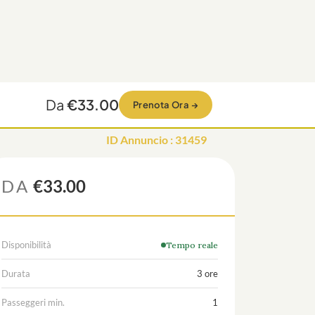
Da
€33.00
Prenota Ora
→
ID Annuncio
:
31459
DA
€33.00
Disponibilità
Tempo reale
Durata
3 ore
Passeggeri min.
1