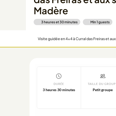
Madère
3 heures et 30 minutes
Min
1
guests
Visite guidée en 4x4 à Curral das Freiras et 
DURÉE
TAILLE DU GROUP
3 heures 30 minutes
Petit groupe