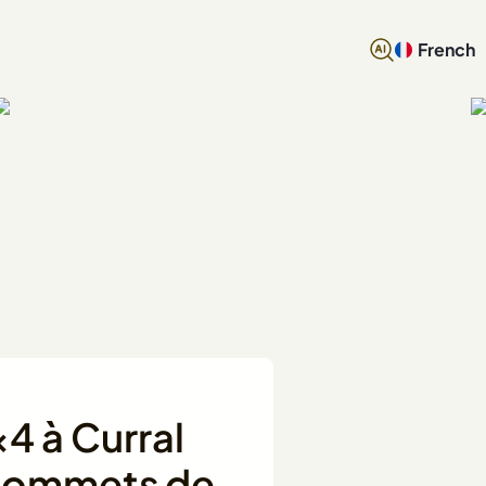
French
x4 à Curral
x sommets de