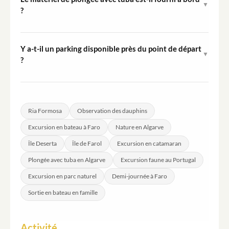
▼
modifier ou d'annuler l'itinéraire si les conditions sont
?
jugées dangereuses.
Oui, les masques de plongée sont inclus dans l'excursion.
Les passagers doivent apporter leur propre maillot de
Y a-t-il un parking disponible près du point de départ
▼
bain et serviette pour l'arrêt baignade et plongée avec
?
tuba à l'île Deserta.
Un parking gratuit est disponible au Largo de São
Francisco, à environ 5 minutes à pied du ponton
d'embarquement à Cais da Porta Nova.
Ria Formosa
Observation des dauphins
Excursion en bateau à Faro
Nature en Algarve
Île Deserta
Île de Farol
Excursion en catamaran
Plongée avec tuba en Algarve
Excursion faune au Portugal
Excursion en parc naturel
Demi-journée à Faro
Sortie en bateau en famille
Activité