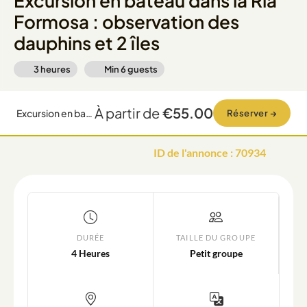
Excursion en bateau dans la Ria
Formosa : observation des
dauphins et 2 îles
3 heures
Min
6
guests
À partir de
€55.00
Excursion en bateau dans la Ria Formosa : observation des dauphins et 2 îles
Réserver
→
ID de l'annonce
:
70934
DURÉE
TAILLE DU GROUPE
4 Heures
Petit groupe