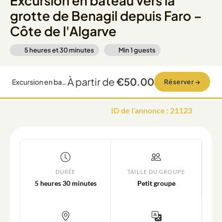
Excursion en bateau vers la
grotte de Benagil depuis Faro –
Côte de l'Algarve
5 heures et 30 minutes
Min
1
guests
À partir de
€50.00
Excursion en bateau vers la grotte de Benagil depuis Faro – Côte de l'Algarve
Réserver
→
ID de l'annonce
:
21123
DURÉE
TAILLE DU GROUPE
5 heures 30 minutes
Petit groupe