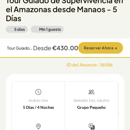
Tour Guiado de Supervivencia en
el Amazonas desde Manaos - 5
Días
5 días
Min
1
guests
Desde
€430.00
Tour Guiado de Supervivencia en el Amazonas desde Manaos - 5 Días
Reservar Ahora
→
ID del Anuncio
:
36586
DURACIÓN
TAMAÑO DEL GRUPO
5 Días / 4 Noches
Grupo Pequeño