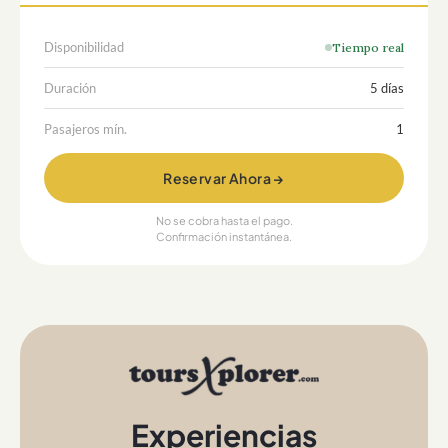
Disponibilidad
Tiempo real
Duración
5 días
Pasajeros mín.
1
Reservar Ahora →
No se cobra hasta el pago.
Confirmación instantánea.
Experiencias