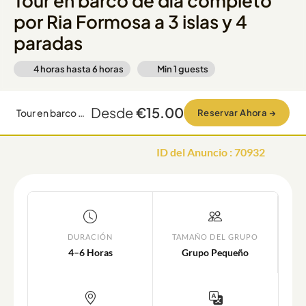
Tour en barco de día completo
por Ria Formosa a 3 islas y 4
paradas
4 horas hasta 6 horas
Min
1
guests
Desde
€15.00
Tour en barco de día completo por Ria Formosa a 3 islas y 4 paradas
Reservar Ahora
→
ID del Anuncio
:
70932
DURACIÓN
TAMAÑO DEL GRUPO
4–6 Horas
Grupo Pequeño