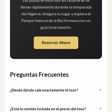
Las plazas en este tour en catamarán se
llenan rápidamente durante la temporada
del Algarve. Asegura tu lugar y explora el
Parque Natural de la Ría Formosa con un
guía local experto.
Reservar Ahora
Preguntas Frecuentes
¿Desde dónde sale exactamente el tour?
▼
El tour sale del Cais da Porta Nova, Rua Comandante
Francisco Manuel, 8000-250 Faro. Hay aparcamiento
¿Está la comida incluida en el precio del tour?
▼