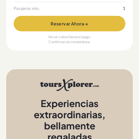
Pasajeros mín.
1
Reservar Ahora →
No se cobra hasta el pago.
Confirmación instantánea.
Experiencias
extraordinarias
,
bellamente
regaladas