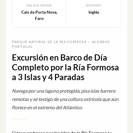
SALIDA DESDE
IDIOMAS
Cais da Porta Nova,
Inglés
Faro
PARQUE NATURAL DE LA RÍA FORMOSA — ALGARVE,
PORTUGAL
Excursión en Barco de Día
Completo por la Ría Formosa
a 3 Islas y 4 Paradas
Navega por una laguna protegida, pisa islas barrera
remotas y sé testigo de una cultura ostrícola que aún
florece en el extremo del Atlántico.
El
tour en barco por las islas de la Ría Formosa
te