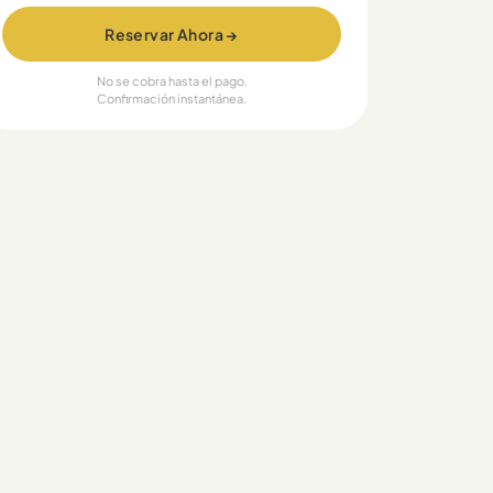
Reservar Ahora →
No se cobra hasta el pago.
Confirmación instantánea.