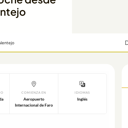
entejo
Alentejo
PO
COMIENZA EN
IDIOMAS
da
Aeropuerto
Inglés
Internacional de Faro