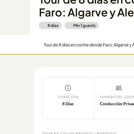
Faro: Algarve y Al
8 días
Min
1
guests
Tour de 8 días en coche desde Faro: Algarve y 
DURACIÓN
TAMAÑO DEL GRU
8 Días
Conducción Priva
TOUR EN COCHE PRIVADO | PORTUGAL