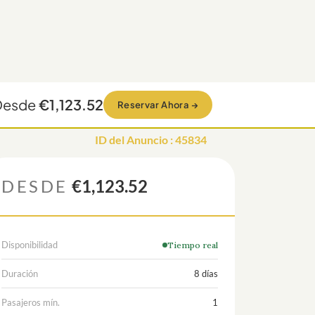
Desde
€1,123.52
Reservar Ahora
→
ID del Anuncio
:
45834
DESDE
€1,123.52
Disponibilidad
Tiempo real
Duración
8 días
Pasajeros mín.
1