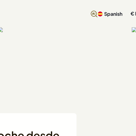
€
Spanish
 coche desde