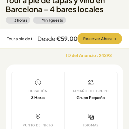
Tour a pie de tapas y vino en
Barcelona – 4 bares locales
3 horas
Min
1
guests
Desde
€59.00
Tour a pie de tapas y vino en Barcelona – 4 bares locales
Reservar Ahora
→
ID del Anuncio
:
24393
DURACIÓN
TAMAÑO DEL GRUPO
3 Horas
Grupo Pequeño
PUNTO DE INICIO
IDIOMAS