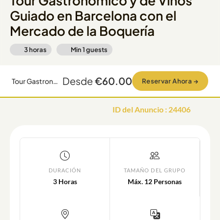
Tour Gastronómico y de Vinos
Guiado en Barcelona con el
Mercado de la Boquería
3 horas
Min
1
guests
Desde
€60.00
Tour Gastronómico y de Vinos Guiado en Barcelona con el Mercado de la Boquería
Reservar Ahora
→
ID del Anuncio
:
24406
DURACIÓN
TAMAÑO DEL GRUPO
3 Horas
Máx. 12 Personas