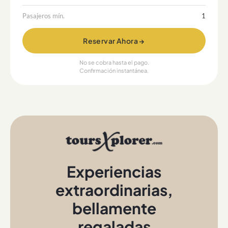
Pasajeros mín.
1
Reservar Ahora →
No se cobra hasta el pago.
Confirmación instantánea.
Experiencias
extraordinarias
,
bellamente
regaladas