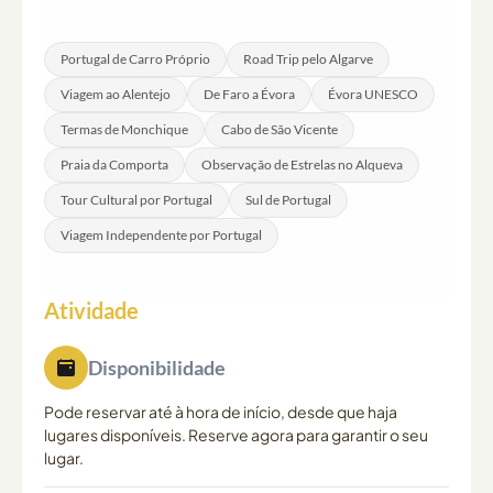
dia está incluída ao longo de todo o tour para qualquer
emergência ou questão logística que surja durante a
Portugal de Carro Próprio
Road Trip pelo Algarve
viagem.
Viagem ao Alentejo
De Faro a Évora
Évora UNESCO
Termas de Monchique
Cabo de São Vicente
Praia da Comporta
Observação de Estrelas no Alqueva
Tour Cultural por Portugal
Sul de Portugal
Viagem Independente por Portugal
Atividade
Disponibilidade
Pode reservar até à hora de início, desde que haja
lugares disponíveis. Reserve agora para garantir o seu
lugar.