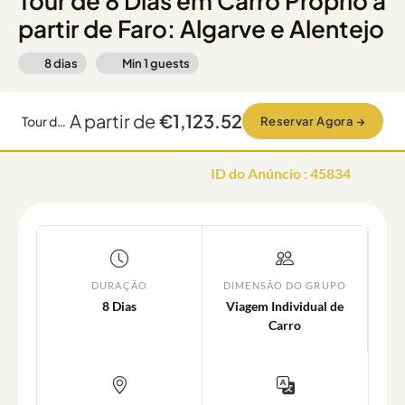
Tour de 8 Dias em Carro Próprio a
partir de Faro: Algarve e Alentejo
8 dias
Min
1
guests
A partir de
€1,123.52
Tour de 8 Dias em Carro Próprio a partir de Faro: Algarve e Alentejo
Reservar Agora
→
ID do Anúncio
:
45834
DURAÇÃO
DIMENSÃO DO GRUPO
8 Dias
Viagem Individual de
Carro