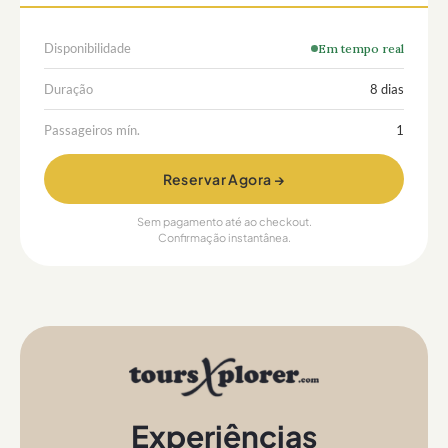
Disponibilidade
Em tempo real
Duração
8 dias
Passageiros mín.
1
Reservar Agora →
Sem pagamento até ao checkout.
Confirmação instantânea.
Experiências