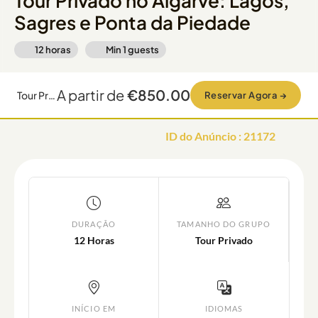
Tour Privado no Algarve: Lagos,
Sagres e Ponta da Piedade
12 horas
Min
1
guests
A partir de
€850.00
Tour Privado no Algarve: Lagos, Sagres e Ponta da Piedade
Reservar Agora
→
ID do Anúncio
:
21172
DURAÇÃO
TAMANHO DO GRUPO
12 Horas
Tour Privado
INÍCIO EM
IDIOMAS