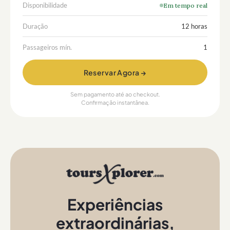
Disponibilidade
Em tempo real
Duração
12 horas
Passageiros mín.
1
Reservar Agora →
Sem pagamento até ao checkout.
Confirmação instantânea.
Experiências
extraordinárias
,