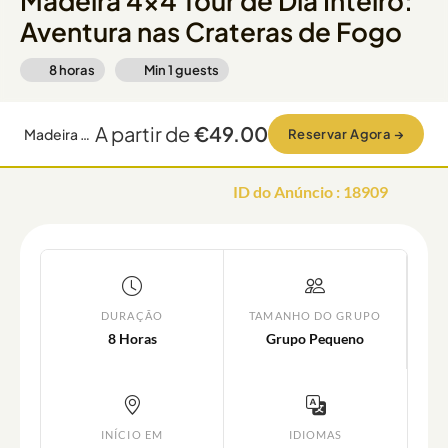
Madeira 4x4 Tour de Dia Inteiro:
Aventura nas Crateras de Fogo
8 horas
Min
1
guests
A partir de
€49.00
Madeira 4x4 Tour de Dia Inteiro: Aventura nas Crateras de Fogo
Reservar Agora
→
ID do Anúncio
:
18909
DURAÇÃO
TAMANHO DO GRUPO
8 Horas
Grupo Pequeno
INÍCIO EM
IDIOMAS