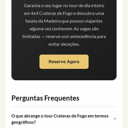
Garanta o seu lugar no tour de dia inteiro
em 4x4 Crateras de Fogo e descubra uma
faceta da Madeira que poucos viajantes
alguma vez conhecem. As vagas são
limitadas — reserve com antecedência para
evitar deceções.
Reserve Agora
Perguntas Frequentes
O que abrange o tour Crateras de Fogo em termos
▼
geográficos?