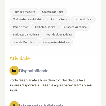
hotel pode estar disponível em áreas selecionadas —
confirme os detalhes com o operador no momento da
Tour 4x4 Madeira
Crateras de Fogo
reserva.
Todo-o-Terreno Madeira
Paul da Serra
Jardim do Mar
Paul do Mar
Calheta Madeira
Paisagem Vulcânica
Sudoeste da Madeira
Tour de Jipe Madeira
Tour de Dia Inteiro
Campanário Madeira
Atividade
Disponibilidade
Pode reservar até à hora de início, desde que haja
lugares disponíveis. Reserve agora para garantir o seu
lugar.
Informações Adicionais