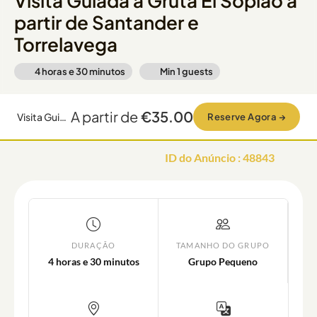
Visita Guiada à Gruta El Soplao a
partir de Santander e
Torrelavega
4 horas e 30 minutos
Min
1
guests
A partir de
€35.00
Visita Guiada à Gruta El Soplao a partir de Santander e Torrelavega
Reserve Agora
→
ID do Anúncio
:
48843
DURAÇÃO
TAMANHO DO GRUPO
4 horas e 30 minutos
Grupo Pequeno