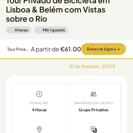
Tour Privado de Bicicleta em
Lisboa & Belém com Vistas
sobre o Rio
4 horas
Min
1
guests
A partir de
€61.00
Tour Privado de Bicicleta em Lisboa & Belém com Vistas sobre o Rio
Reserve Agora
→
ID do Anúncio
:
22578
DURAÇÃO
TAMANHO DO GRUPO
4 Horas
Grupo Privativo