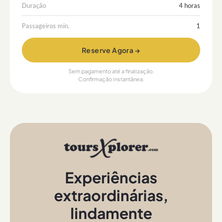
Duração
4 horas
Passageiros mín.
1
Reserve Agora →
Sem pagamento até a finalização.
Confirmação instantânea.
Experiências
extraordinárias
,
lindamente