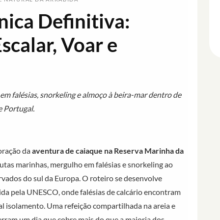
ica Definitiva:
scalar, Voar e
em falésias, snorkeling e almoço à beira-mar dentro de
e Portugal.
coração da
aventura de caiaque na Reserva Marinha da
utas marinhas, mergulho em falésias e snorkeling ao
rvados do sul da Europa. O roteiro se desenvolve
ida pela UNESCO, onde falésias de calcário encontram
al isolamento. Uma refeição compartilhada na areia e
erram um dia que cobre mais do que a maioria dos