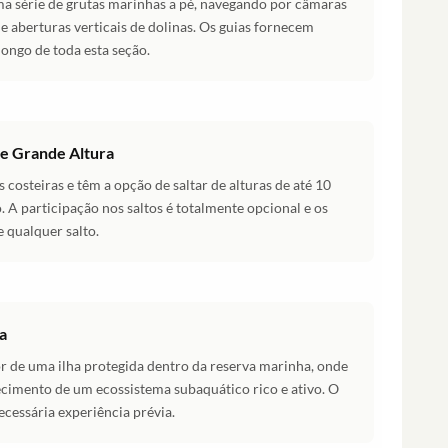
a série de grutas marinhas a pé, navegando por câmaras
e aberturas verticais de dolinas. Os guias fornecem
longo de toda esta seção.
de Grande Altura
s costeiras e têm a opção de saltar de alturas de até 10
. A participação nos saltos é totalmente opcional e os
e qualquer salto.
a
or de uma ilha protegida dentro da reserva marinha, onde
lecimento de um ecossistema subaquático rico e ativo. O
cessária experiência prévia.