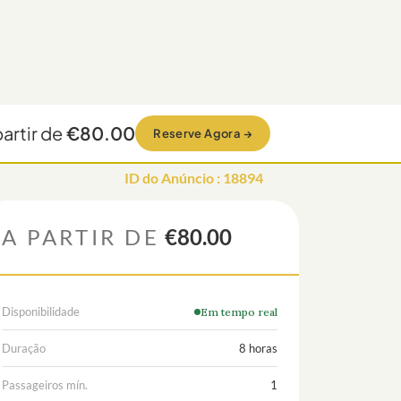
partir de
€80.00
Reserve Agora
→
ID do Anúncio
:
18894
A PARTIR DE
€80.00
Disponibilidade
Em tempo real
Duração
8 horas
Passageiros mín.
1