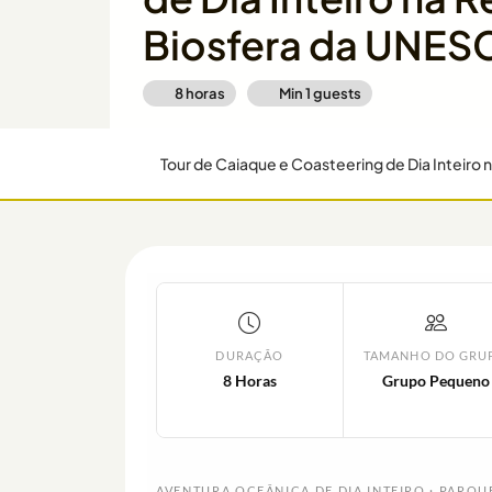
Biosfera da UNE
8 horas
Min
1
guests
DURAÇÃO
TAMANHO DO GRU
8 Horas
Grupo Pequeno
AVENTURA OCEÂNICA DE DIA INTEIRO · PARQU