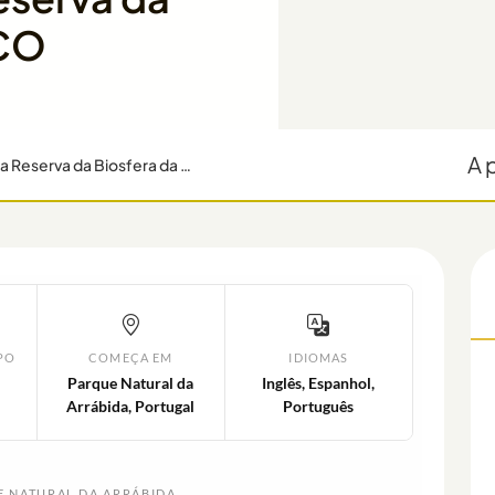
SCO
A 
Tour de Caiaque e Coasteering de Dia Inteiro na Reserva da Biosfera da UNESCO
PO
COMEÇA EM
IDIOMAS
Parque Natural da
Inglês, Espanhol,
Arrábida, Portugal
Português
E NATURAL DA ARRÁBIDA