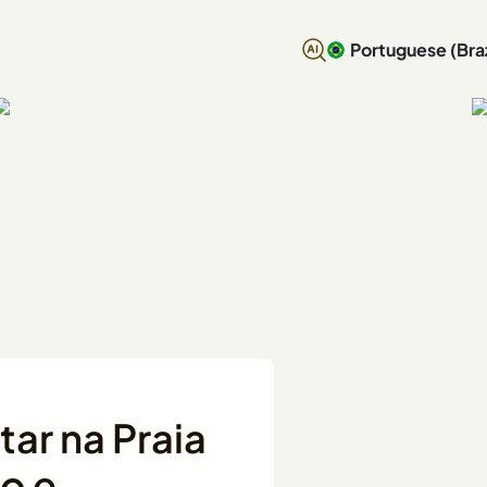
Portuguese (Braz
tar na Praia
o e