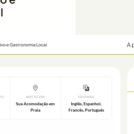
l
A 
Vivo e Gastronomia Local
PO
INÍCIO EM
IDIOMAS
Sua Acomodação em
Inglês, Espanhol,
Praia
Francês, Português