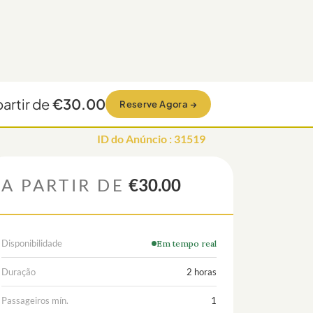
partir de
€30.00
Reserve Agora
→
ID do Anúncio
:
31519
A PARTIR DE
€30.00
Disponibilidade
Em tempo real
Duração
2 horas
Passageiros mín.
1