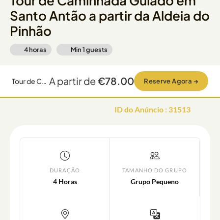
Tour de Caminhada Guiado em
Santo Antão a partir da Aldeia do
Pinhão
4 horas
Min
1
guests
A partir de
€78.00
Tour de Caminhada Guiado em Santo Antão a partir da Aldeia do Pinhão
Reserve Agora
→
ID do Anúncio
:
31513
DURAÇÃO
TAMANHO DO GRUPO
4 Horas
Grupo Pequeno