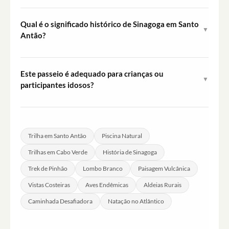
Botas de trilha fechadas e resistentes são fortemente
recomendadas dado o terreno rochoso e irregular. Leve
Qual é o significado histórico de Sinagoga em Santo
▼
água, protetor solar, chapéu e maiô ou roupa de banho
Antão?
caso pretenda usar a piscina natural.
Sinagoga foi fundada por uma comunidade judaica que
se mudou para Santo Antão após ser expulsa de
Este passeio é adequado para crianças ou
▼
Portugal. É um dos assentamentos culturalmente
participantes idosos?
distintos da ilha e faz parte da narrativa do passeio.
Devido à natureza desafiadora do terreno e à duração
da caminhada, este passeio é mais indicado para adultos
e adolescentes mais velhos com bom condicionamento
Trilha em Santo Antão
Piscina Natural
físico. Crianças devem estar acompanhadas por um
Trilhas em Cabo Verde
História de Sinagoga
adulto responsável.
Trek de Pinhão
Lombo Branco
Paisagem Vulcânica
Vistas Costeiras
Aves Endêmicas
Aldeias Rurais
Caminhada Desafiadora
Natação no Atlântico