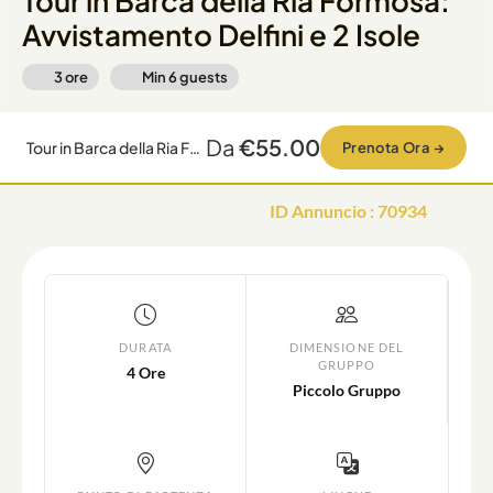
Tour in Barca della Ria Formosa:
Avvistamento Delfini e 2 Isole
3 ore
Min
6
guests
Da
€55.00
Tour in Barca della Ria Formosa: Avvistamento Delfini e 2 Isole
Prenota Ora
→
ID Annuncio
:
70934
DURATA
DIMENSIONE DEL
GRUPPO
4 Ore
Piccolo Gruppo