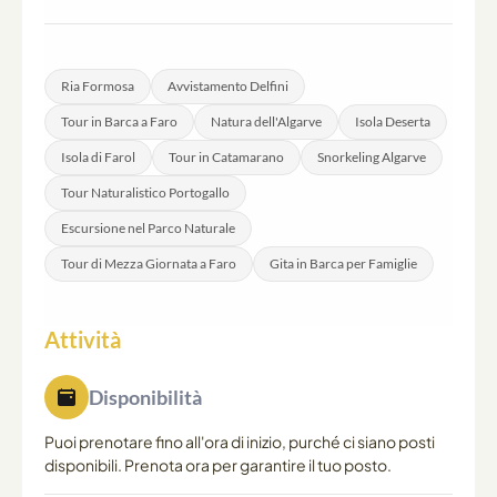
Il parcheggio gratuito è disponibile a Largo de São
Francisco, a circa 5 minuti a piedi dal molo di imbarco a
Cais da Porta Nova.
Ria Formosa
Avvistamento Delfini
Tour in Barca a Faro
Natura dell'Algarve
Isola Deserta
Isola di Farol
Tour in Catamarano
Snorkeling Algarve
Tour Naturalistico Portogallo
Escursione nel Parco Naturale
Tour di Mezza Giornata a Faro
Gita in Barca per Famiglie
Attività
Disponibilità
Puoi prenotare fino all'ora di inizio, purché ci siano posti
disponibili. Prenota ora per garantire il tuo posto.