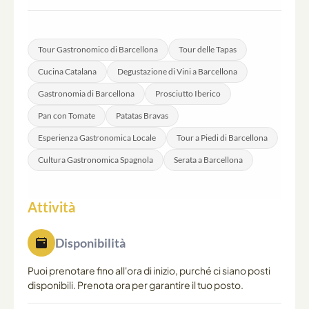
Sì, i viaggiatori solitari sono i benvenuti e partecipano
frequentemente a questa esperienza. Il formato di
gruppo lo rende un'opportunità naturale per incontrare
Tour Gastronomico di Barcellona
Tour delle Tapas
altri visitatori interessati alla cultura gastronomica di
Cucina Catalana
Degustazione di Vini a Barcellona
Barcellona.
Gastronomia di Barcellona
Prosciutto Iberico
Pan con Tomate
Patatas Bravas
Esperienza Gastronomica Locale
Tour a Piedi di Barcellona
Cultura Gastronomica Spagnola
Serata a Barcellona
Attività
Disponibilità
Puoi prenotare fino all'ora di inizio, purché ci siano posti
disponibili. Prenota ora per garantire il tuo posto.