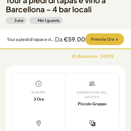
Tour a piedi di tapas e vino a
Barcellona – 4 bar locali
3 ore
Min
1
guests
Da
€59.00
Tour a piedi di tapas e vino a Barcellona – 4 bar locali
Prenota Ora
→
ID Annuncio
:
24393
DURATA
DIMENSIONE DEL
GRUPPO
3 Ore
Piccolo Gruppo