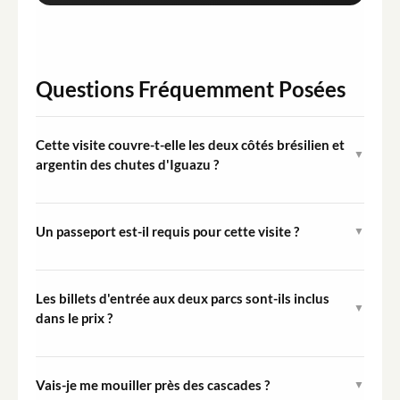
Questions Fréquemment Posées
Cette visite couvre-t-elle les deux côtés brésilien et
▼
argentin des chutes d'Iguazu ?
Oui. L'itinéraire comprend une visite du côté brésilien du
Parc National d'Iguaçu et du côté argentin du Parc
Un passeport est-il requis pour cette visite ?
▼
National d'Iguazu au cours de la même visite privée
Oui. Étant donné que la visite traverse la frontière
d'une journée complète.
internationale entre le Brésil et l'Argentine, un
Les billets d'entrée aux deux parcs sont-ils inclus
▼
passeport valide est requis pour tous les participants.
dans le prix ?
Assurez-vous que vos documents de voyage autorisent
Oui. Les billets d'entrée au Parc National Brésilien
l'entrée dans les deux pays.
d'Iguaçu et au Parc National Argentin d'Iguazu sont
Vais-je me mouiller près des cascades ?
▼
inclus dans la visite.