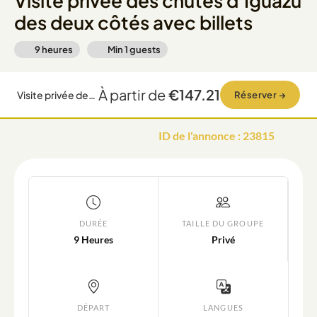
Visite privée des chutes d'Iguazu
des deux côtés avec billets
9 heures
Min
1
guests
À partir de
€147.21
Visite privée des chutes d'Iguazu des deux côtés avec billets
Réserver
→
ID de l'annonce
:
23815
DURÉE
TAILLE DU GROUPE
9 Heures
Privé
DÉPART
LANGUES