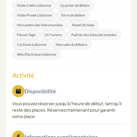
complètes. L'itinéraire peut être adapté à vos centres
Visite à Vélo Lisbonne
Quartier de Belem
d'intérêt, et le rythme est défini selon la préférence de
Visite Privée Lisbonne
Torre de Belem
votre groupe plutôt que selon un horaire fixe.
Monastère des Hiéronymites
Pastel de Nata
Fleuve Tage
LX Factory
Padrão dos Descobrimentos
Cyclisme Lisbonne
Mercado da Ribeira
Vélo Électrique Lisbonne
Activité
Disponibilité
Vous pouvez réserver jusqu'à l'heure de début, tant qu'il
reste des places. Réservez maintenant pour garantir
votre place.
Informations supplémentaires