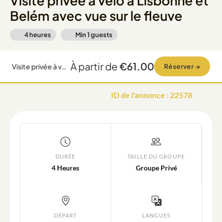
Visite privée à vélo à Lisbonne et
Belém avec vue sur le fleuve
4 heures
Min
1
guests
À partir de
€61.00
Visite privée à vélo à Lisbonne et Belém avec vue sur le fleuve
Réserver
→
ID de l'annonce
:
22578
DURÉE
TAILLE DU GROUPE
4 Heures
Groupe Privé
DÉPART
LANGUES