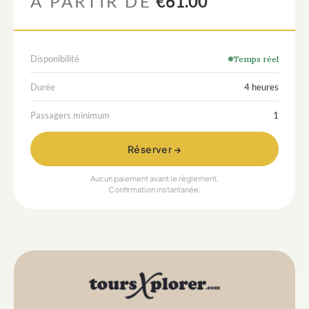
À PARTIR DE
€61.00
Disponibilité
Temps réel
Durée
4 heures
Passagers minimum
1
Réserver →
Aucun paiement avant le règlement.
Confirmation instantanée.