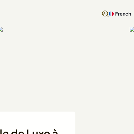
French
le de Luxe à