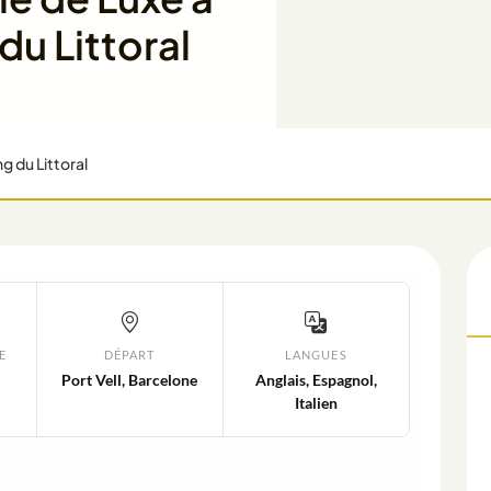
du Littoral
g du Littoral
E
DÉPART
LANGUES
Port Vell, Barcelone
Anglais, Espagnol,
Italien