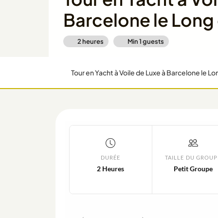
Barcelone le Long 
2 heures
Min
1
guests
Tour en Yacht à Voile de Luxe à Barcelone le Lon
DURÉE
TAILLE DU GROUP
2 Heures
Petit Groupe