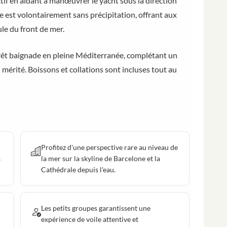
actif en aidant à manœuvrer le yacht sous la direction
e est volontairement sans précipitation, offrant aux
le du front de mer.
rrêt baignade en pleine Méditerranée, complétant un
 mérité. Boissons et collations sont incluses tout au
Profitez d'une perspective rare au niveau de
s
la mer sur la skyline de Barcelone et la
Cathédrale depuis l'eau.
Les petits groupes garantissent une
expérience de voile attentive et