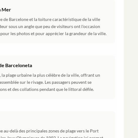
la Mer
 de Barcelone et la toiture caractéristique de la ville
eur sous un angle que peu de visiteurs ont l'occasion
pour les photos et pour apprécier la grandeur de la ville.
 de Barceloneta
la plage urbaine la plus célèbre de la ville, offrant un
rassemblée sur le rivage. Les passagers peuvent se
ns et des collations pendant que le littoral défile.
ue au-delà des principales zones de plage vers le Port
 les Jeux Olympiques de 1992. La navigation ici permet