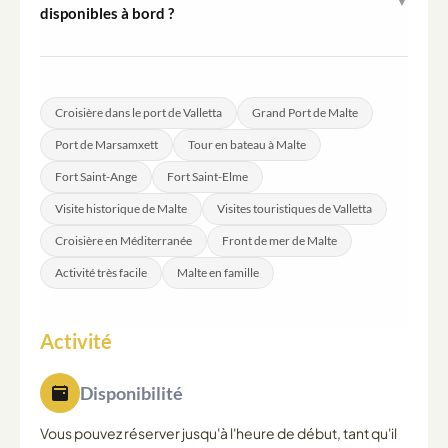
▼
et chercher la zone d'embarquement de l'opérateur au
disponibles à bord ?
quai.
La nourriture et les boissons ne sont pas incluses dans la
visite. Les participants sont invités à prendre les
dispositions nécessaires avant l'embarquement si
Croisière dans le port de Valletta
Grand Port de Malte
besoin.
Port de Marsamxett
Tour en bateau à Malte
Fort Saint-Ange
Fort Saint-Elme
Visite historique de Malte
Visites touristiques de Valletta
Croisière en Méditerranée
Front de mer de Malte
Activité très facile
Malte en famille
Activité
Disponibilité
Vous pouvez réserver jusqu'à l'heure de début, tant qu'il