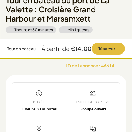
Tour en bateau du port de La
Valette : Croisière Grand
Harbour et Marsamxett
1 heure et 30 minutes
Min
1
guests
À partir de
€14.00
Tour en bateau du port de La Valette : Croisière Grand Harbour et Marsamxett
Réserver
→
ID de l'annonce
:
46614
DURÉE
TAILLE DU GROUPE
1 heure 30 minutes
Groupe ouvert