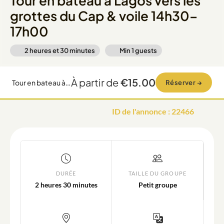
Tour en bateau à Lagos vers les
grottes du Cap & voile 14h30–
17h00
2 heures et 30 minutes
Min
1
guests
À partir de
€15.00
Tour en bateau à Lagos vers les grottes du Cap & voile 14h30–17h00
Réserver
→
ID de l'annonce
:
22466
DURÉE
TAILLE DU GROUPE
2 heures 30 minutes
Petit groupe