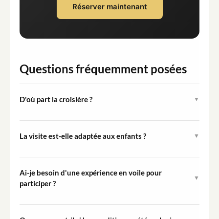
Réserver maintenant
Questions fréquemment posées
D'où part la croisière ?
▼
La croisière part de la Marina de Portimão à Portimão,
Algarve, Portugal. Il est conseillé aux visiteurs d'arriver
La visite est-elle adaptée aux enfants ?
▼
au moins 15 minutes avant l'heure de départ prévue.
Oui, la visite est ouverte à tous les âges et est classée
de niveau facile. Veuillez noter que l'activité de marche
Ai-je besoin d'une expérience en voile pour
▼
sur la planche à Ponta da Piedade est réservée aux
participer ?
adultes uniquement.
Aucune expérience préalable en voile n'est requise. Les
visiteurs sont passagers tout au long de la croisière, et