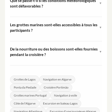
Que se passe-t-il si les conditions météorologiques
▼
l'équipage gère toutes les opérations de navigation.
sont défavorables ?
Les visites peuvent être annulées ou modifiées en cas
de mauvaises conditions météorologiques. Consultez
Les grottes marines sont-elles accessibles à tous les
▼
votre confirmation de réservation pour plus de détails
participants ?
sur la gestion des modifications liées à la météo.
L'accès aux grottes nécessite de passer du voilier à une
petite embarcation. Les visiteurs présentant des
De la nourriture ou des boissons sont-elles fournies
▼
limitations de mobilité importantes doivent évaluer leur
pendant la croisière ?
capacité à participer avant de réserver.
La nourriture et les boissons ne sont pas incluses dans le
prix de la visite. Les visiteurs sont libres d'apporter
leurs propres en-cas et boissons pour la durée de la
Grottes de Lagos
Navigation en Algarve
croisière.
Ponta da Piedade
Croisière Portimão
Grottes marines Portugal
Navigation à voile
Côte de l'Algarve
Excursion en bateau Lagos
Navigation Atlantique
Excursion d'une journée en Algarve