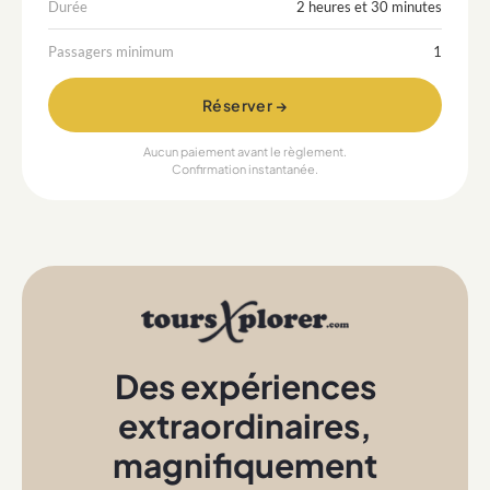
Durée
2 heures et 30 minutes
Passagers minimum
1
Réserver →
Aucun paiement avant le règlement.
Confirmation instantanée.
Des expériences
extraordinaires
,
magnifiquement