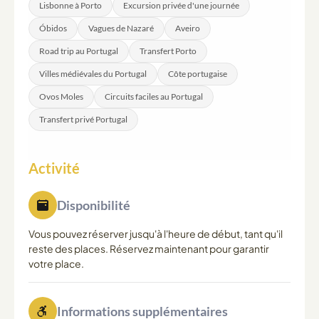
Lisbonne à Porto
Excursion privée d'une journée
période, les conditions de mer sont plus calmes.
Óbidos
Vagues de Nazaré
Aveiro
Road trip au Portugal
Transfert Porto
Villes médiévales du Portugal
Côte portugaise
Ovos Moles
Circuits faciles au Portugal
Transfert privé Portugal
Activité
Disponibilité
Vous pouvez réserver jusqu'à l'heure de début, tant qu'il
reste des places. Réservez maintenant pour garantir
votre place.
Informations supplémentaires