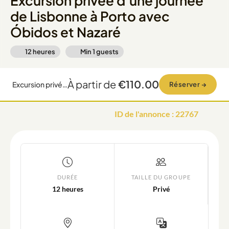
Excursion privée d'une journée
de Lisbonne à Porto avec
Óbidos et Nazaré
12 heures
Min
1
guests
À partir de
€110.00
Excursion privée d'une journée de Lisbonne à Porto avec Óbidos et Nazaré
Réserver
→
ID de l'annonce
:
22767
DURÉE
TAILLE DU GROUPE
12 heures
Privé