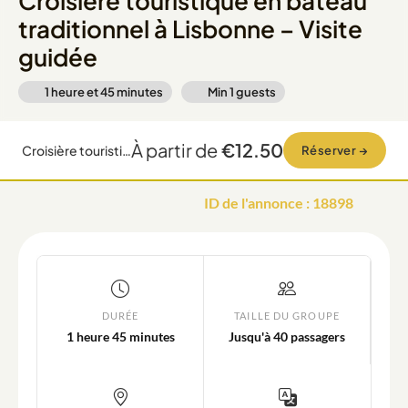
Croisière touristique en bateau
traditionnel à Lisbonne – Visite
guidée
1 heure et 45 minutes
Min
1
guests
À partir de
€12.50
Croisière touristique en bateau traditionnel à Lisbonne – Visite guidée
Réserver
→
ID de l'annonce
:
18898
DURÉE
TAILLE DU GROUPE
1 heure 45 minutes
Jusqu'à 40 passagers