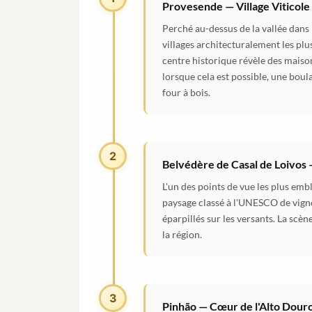
Provesende — Village Viticol
Perché au-dessus de la vallée dans 
villages architecturalement les pl
centre historique révèle des maisons 
lorsque cela est possible, une boul
four à bois.
2
Belvédère de Casal de Loivos
L'un des points de vue les plus emb
paysage classé à l'UNESCO de vignob
éparpillés sur les versants. La scè
la région.
3
Pinhão — Cœur de l'Alto Dour