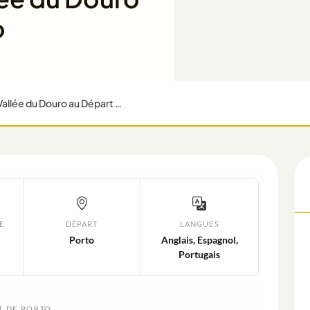
o
Circuit Privé dans les Domaines Viticoles de la Vallée du Douro au Départ de Porto
E
DÉPART
LANGUES
Porto
Anglais, Espagnol,
Portugais
T DE PORTO