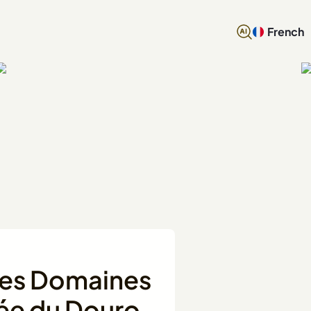
French
 les Domaines
llée du Douro