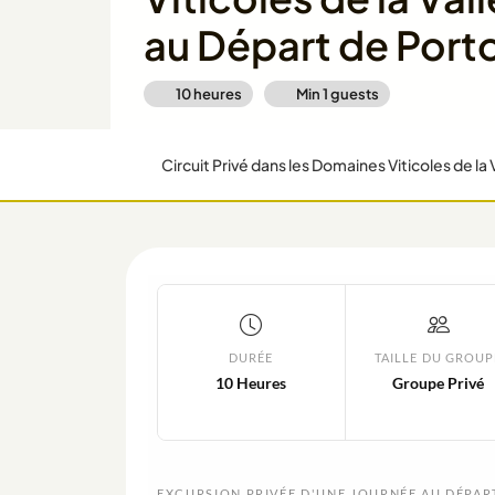
au Départ de Port
10 heures
Min
1
guests
DURÉE
TAILLE DU GROUP
10 Heures
Groupe Privé
EXCURSION PRIVÉE D'UNE JOURNÉE AU DÉPAR