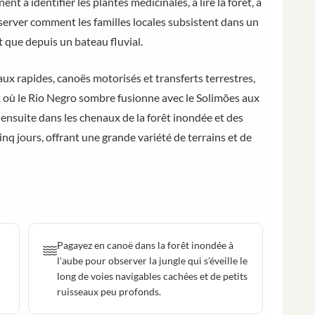
t à identifier les plantes médicinales, à lire la forêt, à
bserver comment les familles locales subsistent dans un
t que depuis un bateau fluvial.
x rapides, canoës motorisés et transferts terrestres,
x où le Rio Negro sombre fusionne avec le Solimões aux
t ensuite dans les chenaux de la forêt inondée et des
nq jours, offrant une grande variété de terrains et de
Pagayez en canoë dans la forêt inondée à
l'aube pour observer la jungle qui s'éveille le
long de voies navigables cachées et de petits
ruisseaux peu profonds.