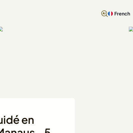
French
uidé en
Manaus - 5