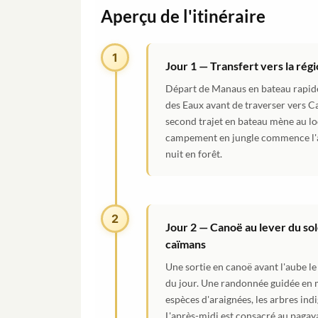
Aperçu de l'itinéraire
1
Jour 1 — Transfert vers la rég
Départ de Manaus en bateau rapide 
des Eaux avant de traverser vers Ca
second trajet en bateau mène au lo
campement en jungle commence l'ap
nuit en forêt.
2
Jour 2 — Canoë au lever du sol
caïmans
Une sortie en canoë avant l'aube l
du jour. Une randonnée guidée en m
espèces d'araignées, les arbres ind
L'après-midi est consacré au pagaya