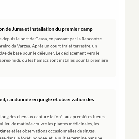
ion de Juma et installation du premier camp
depuis le port de Ceasa, en passant par la Rencontre
reiro da Varzea. Après un court trajet terrestre, un
dge de base pour le déjeuner. Le déplacement vers le
rès-midi, où les hamacs sont installés pour la première
eil, randonnée en jungle et observation des
e long des chenaux capture la forêt aux premières lueurs
ilieu de matinée couvre les plantes médicinales, les
igènes et les observations occasionnelles de singes.
ge dans la forêt inondée, et la nuit se termine par une