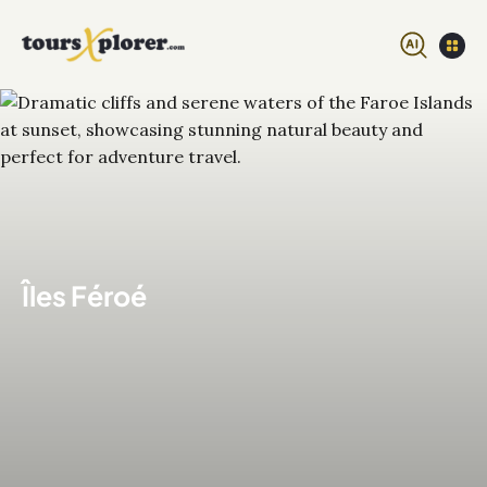
Îles Féroé