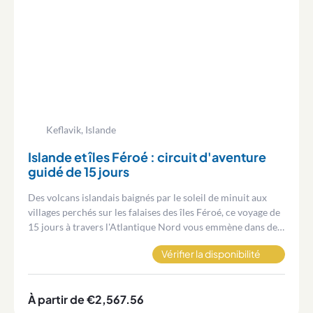
Keflavik, Islande
Islande et îles Féroé : circuit d'aventure
guidé de 15 jours
Des volcans islandais baignés par le soleil de minuit aux
villages perchés sur les falaises des îles Féroé, ce voyage de
15 jours à travers l'Atlantique Nord vous emmène dans des
lieux que la plupart des voyageurs ne découvrent jamais par
Vérifier la disponibilité
eux-mêmes.
À partir de €2,567.56