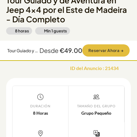
Tour Guiado y de Aventura en
Jeep 4x4 por el Este de Madeira
- Día Completo
8 horas
Min
1
guests
Desde
€49.00
Tour Guiado y de Aventura en Jeep 4x4 por el Este de Madeira - Día Completo
Reservar Ahora
→
ID del Anuncio
:
21434
DURACIÓN
TAMAÑO DEL GRUPO
8 Horas
Grupo Pequeño