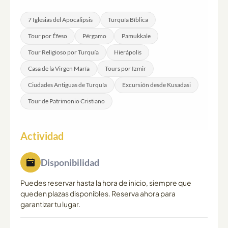
alfombras, una fábrica de cuero, una demostración de
ónice y una sala de exposición de joyería. Estas visitas
7 Iglesias del Apocalipsis
Turquía Bíblica
suelen formar parte del programa, aunque las compras
Tour por Éfeso
Pérgamo
Pamukkale
quedan completamente a tu discreción.
Tour Religioso por Turquía
Hierápolis
Casa de la Virgen María
Tours por Izmir
Ciudades Antiguas de Turquía
Excursión desde Kusadasi
Tour de Patrimonio Cristiano
Actividad
Disponibilidad
Puedes reservar hasta la hora de inicio, siempre que
queden plazas disponibles. Reserva ahora para
garantizar tu lugar.