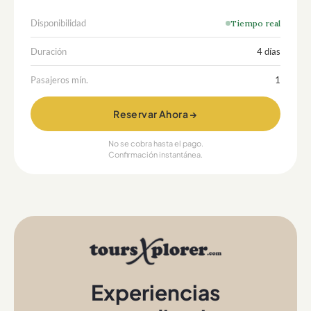
Disponibilidad
Tiempo real
Duración
4 días
Pasajeros mín.
1
Reservar Ahora →
No se cobra hasta el pago.
Confirmación instantánea.
Experiencias