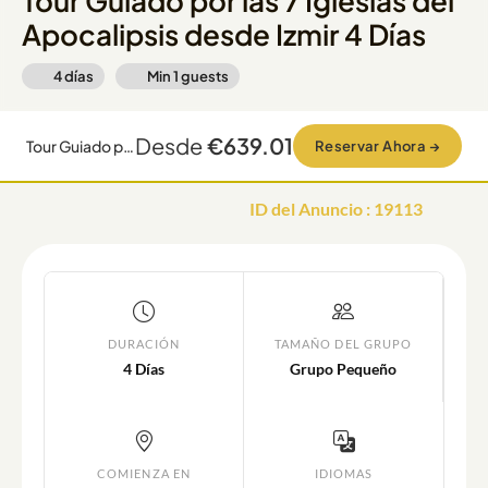
Tour Guiado por las 7 Iglesias del
Apocalipsis desde Izmir 4 Días
4 días
Min
1
guests
Desde
€639.01
Tour Guiado por las 7 Iglesias del Apocalipsis desde Izmir 4 Días
Reservar Ahora
→
ID del Anuncio
:
19113
DURACIÓN
TAMAÑO DEL GRUPO
4 Días
Grupo Pequeño
COMIENZA EN
IDIOMAS