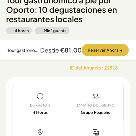
Tour gastronómico a pie por
Oporto: 10 degustaciones en
restaurantes locales
4 horas
Min
1
guests
Desde
€81.00
Tour gastronómico a pie por Oporto: 10 degustaciones en restaurantes locales
Reservar Ahora
→
ID del Anuncio
:
22516
DURACIÓN
TAMAÑO DEL GRUPO
4 Horas
Grupo Pequeño