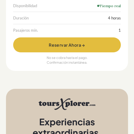
Disponibilidad
Tiempo real
Duración
4 horas
Pasajeros mín.
1
Reservar Ahora →
No se cobra hasta el pago.
Confirmación instantánea.
Experiencias
extraordinarias
,