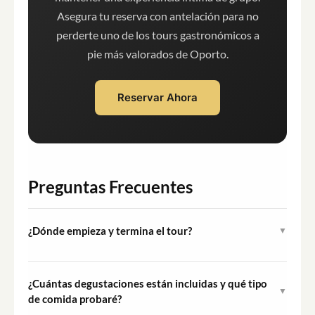
Asegura tu reserva con antelación para no
perderte uno de los tours gastronómicos a
pie más valorados de Oporto.
Reservar Ahora
Preguntas Frecuentes
¿Dónde empieza y termina el tour?
▼
El tour comienza en la Capela das Almas en la Rua de
Santa Catarina 428 en Oporto. Concluye en el barrio de
¿Cuántas degustaciones están incluidas y qué tipo
▼
Ribeira, a orillas del río Duero, aproximadamente cuatro
de comida probaré?
horas después de la hora de inicio.