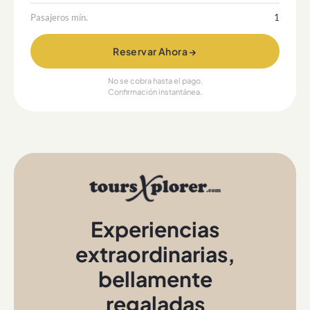
Pasajeros mín.
1
Reservar Ahora →
No se cobra hasta el pago.
Confirmación instantánea.
Experiencias
extraordinarias
,
bellamente
regaladas