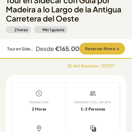
Tour en Sidecar con Guía por
Madeira a lo Largo de la Antigua
Carretera del Oeste
2 horas
Min
1
guests
Desde
€165.00
Tour en Sidecar con Guía por Madeira a lo Largo de la Antigua Carretera del Oeste
Reservar Ahora
→
ID del Anuncio
:
23707
DURACIÓN
TAMAÑO DEL GRUPO
2 Horas
1–2 Personas