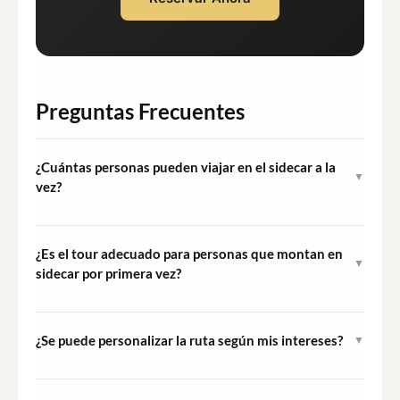
Preguntas Frecuentes
¿Cuántas personas pueden viajar en el sidecar a la
▼
vez?
El sidecar está diseñado para 1 o 2 personas por tour.
Una persona viaja en el sidecar mientras el guía conduce
¿Es el tour adecuado para personas que montan en
▼
la motocicleta.
sidecar por primera vez?
Sí, el tour está clasificado como fácil y no se requiere
experiencia previa. Tu guía te explicará todo antes de la
¿Se puede personalizar la ruta según mis intereses?
▼
salida y el ritmo se mantiene relajado en todo momento.
Sí, este es un tour totalmente privado y personalizable.
Puedes comentar las paradas preferidas, el ritmo y los