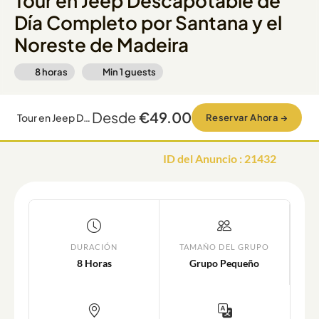
Tour en Jeep Descapotable de
Día Completo por Santana y el
Noreste de Madeira
8 horas
Min
1
guests
Desde
€49.00
Tour en Jeep Descapotable de Día Completo por Santana y el Noreste de Madeira
Reservar Ahora
→
ID del Anuncio
:
21432
DURACIÓN
TAMAÑO DEL GRUPO
8 Horas
Grupo Pequeño