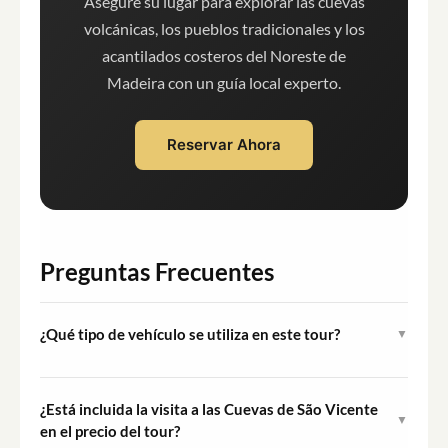
Asegure su lugar para explorar las cuevas
volcánicas, los pueblos tradicionales y los
acantilados costeros del Noreste de
Madeira con un guía local experto.
Reservar Ahora
Preguntas Frecuentes
¿Qué tipo de vehículo se utiliza en este tour?
▼
El tour utiliza un Jeep 4x4 descapotable, que permite a
los pasajeros disfrutar de los paisajes circundantes sin
¿Está incluida la visita a las Cuevas de São Vicente
▼
obstáculos y está adaptado al variado terreno de las
en el precio del tour?