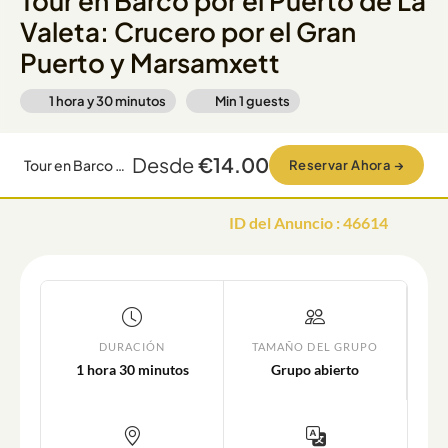
Tour en Barco por el Puerto de La
Valeta: Crucero por el Gran
Puerto y Marsamxett
1 hora y 30 minutos
Min
1
guests
Desde
€14.00
Tour en Barco por el Puerto de La Valeta: Crucero por el Gran Puerto y Marsamxett
Reservar Ahora
→
ID del Anuncio
:
46614
DURACIÓN
TAMAÑO DEL GRUPO
1 hora 30 minutos
Grupo abierto