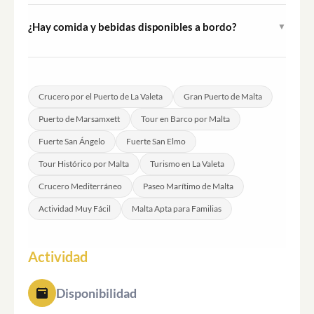
visitantes deben llegar unos minutos antes y buscar el
¿Hay comida y bebidas disponibles a bordo?
▼
área de embarque del operador en el muelle.
La comida y las bebidas no están incluidas en el tour. Se
aconseja a los visitantes que hagan los arreglos
necesarios antes de embarcar si lo necesitan.
Crucero por el Puerto de La Valeta
Gran Puerto de Malta
Puerto de Marsamxett
Tour en Barco por Malta
Fuerte San Ángelo
Fuerte San Elmo
Tour Histórico por Malta
Turismo en La Valeta
Crucero Mediterráneo
Paseo Marítimo de Malta
Actividad Muy Fácil
Malta Apta para Familias
Actividad
Disponibilidad