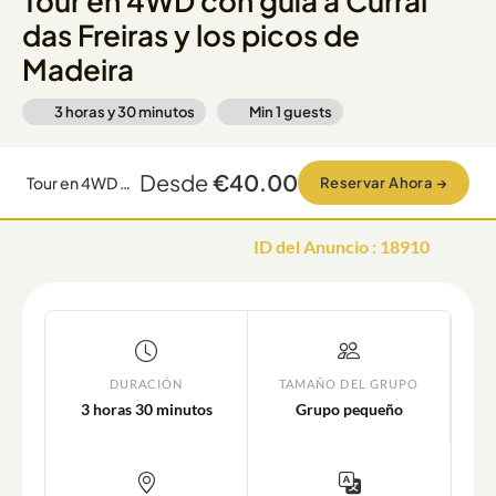
Tour en 4WD con guía a Curral
das Freiras y los picos de
Madeira
3 horas y 30 minutos
Min
1
guests
Desde
€40.00
Tour en 4WD con guía a Curral das Freiras y los picos de Madeira
Reservar Ahora
→
ID del Anuncio
:
18910
DURACIÓN
TAMAÑO DEL GRUPO
3 horas 30 minutos
Grupo pequeño