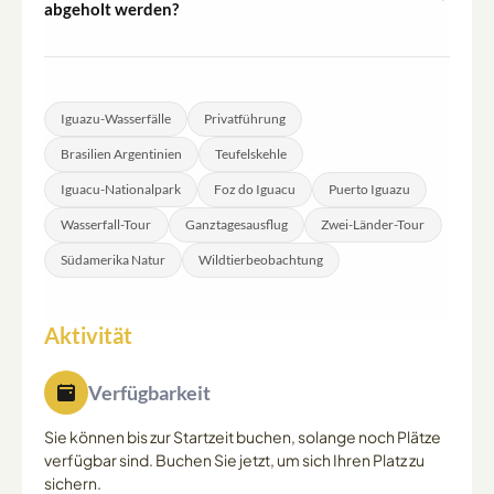
abgeholt werden?
nach Jahreszeit und Tageszeit, aber Begegnungen sind
Eine Hotelabholung ist in Foz do Iguacu in Brasilien und
entlang des Hauptweges auf der brasilianischen Seite
in Puerto Iguazu in Argentinien möglich. Bestätigen Sie
üblich.
Ihre Hoteladresse zum Zeitpunkt der Buchung, damit
Iguazu-Wasserfälle
Privatführung
der Reiseführer den richtigen Abholpunkt arrangieren
Brasilien Argentinien
Teufelskehle
kann.
Iguacu-Nationalpark
Foz do Iguacu
Puerto Iguazu
Wasserfall-Tour
Ganztagesausflug
Zwei-Länder-Tour
Südamerika Natur
Wildtierbeobachtung
Aktivität
Verfügbarkeit
Sie können bis zur Startzeit buchen, solange noch Plätze
verfügbar sind. Buchen Sie jetzt, um sich Ihren Platz zu
sichern.