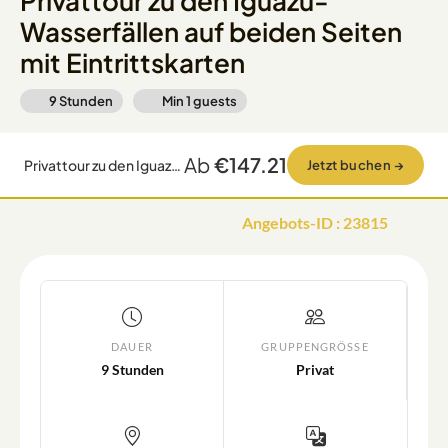
Privattour zu den Iguazú-
Wasserfällen auf beiden Seiten
mit Eintrittskarten
9 Stunden
Min
1
guests
Ab
€147.21
Privattour zu den Iguazú-Wasserfällen auf beiden Seiten mit Eintrittskarten
Jetzt buchen
→
Angebots-ID
:
23815
DAUER
GRUPPENGRÖSSE
9 Stunden
Privat