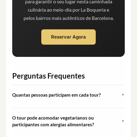
para garantir o seu lugar nesta caminhada
culinária ao meio-dia por La Boqueria e
pelos bairros mais autênticos de Barcelona.
Reservar Agora
Perguntas Frequentes
Quantas pessoas participam em cada tour?
▼
Cada saída está limitada a um máximo de 12
participantes, mantendo a experiência pequena e
O tour pode acomodar vegetarianos ou
▼
pessoal ao longo de todo o percurso.
participantes com alergias alimentares?
Sim. Restrições alimentares, alergias alimentares e