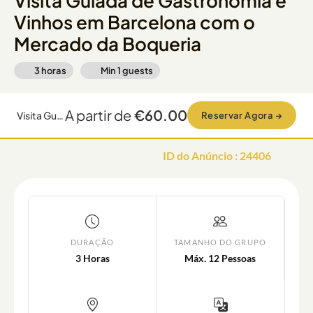
Visita Guiada de Gastronomia e
Vinhos em Barcelona com o
Mercado da Boqueria
3 horas
Min
1
guests
A partir de
€60.00
Visita Guiada de Gastronomia e Vinhos em Barcelona com o Mercado da Boqueria
Reservar Agora
→
ID do Anúncio
:
24406
DURAÇÃO
TAMANHO DO GRUPO
3 Horas
Máx. 12 Pessoas