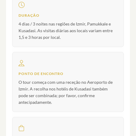
DURAÇÃO
4 dias / 3 noites nas regiões de Izmir, Pamukkale e
Kusadasi. As visitas diárias aos locais variam entre
1,5 e 3 horas por local.
PONTO DE ENCONTRO
O tour começa com uma receção no Aeroporto de
Izmir. A recolha nos hotéis de Kusadasi também
pode ser combinada; por favor, confirme
antecipadamente.