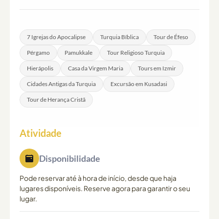
O itinerário inclui visitas a uma aldeia de tecelagem de
tapetes, uma fábrica de couro, uma demonstração de
ónix e uma loja de joalharia. Estas fazem normalmente
7 Igrejas do Apocalipse
Turquia Bíblica
Tour de Éfeso
parte do programa, embora as compras sejam
Pérgamo
Pamukkale
Tour Religioso Turquia
inteiramente ao seu critério.
Hierápolis
Casa da Virgem Maria
Tours em Izmir
Cidades Antigas da Turquia
Excursão em Kusadasi
Tour de Herança Cristã
Atividade
Disponibilidade
Pode reservar até à hora de início, desde que haja
lugares disponíveis. Reserve agora para garantir o seu
lugar.