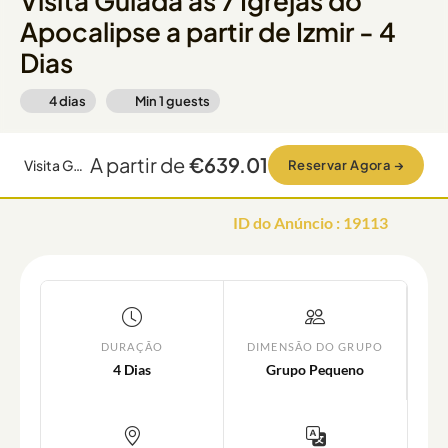
Visita Guiada às 7 Igrejas do
Apocalipse a partir de Izmir - 4
Dias
4 dias
Min
1
guests
A partir de
€639.01
Visita Guiada às 7 Igrejas do Apocalipse a partir de Izmir - 4 Dias
Reservar Agora
→
ID do Anúncio
:
19113
DURAÇÃO
DIMENSÃO DO GRUPO
4 Dias
Grupo Pequeno