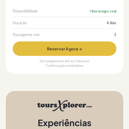
Disponibilidade
Em tempo real
Duração
4 dias
Passageiros mín.
1
Reservar Agora →
Sem pagamento até ao checkout.
Confirmação instantânea.
Experiências