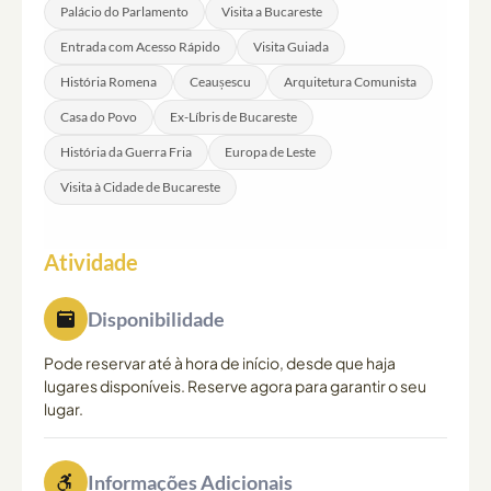
Palácio do Parlamento
Visita a Bucareste
Entrada com Acesso Rápido
Visita Guiada
História Romena
Ceaușescu
Arquitetura Comunista
Casa do Povo
Ex-Líbris de Bucareste
História da Guerra Fria
Europa de Leste
Visita à Cidade de Bucareste
Atividade
Disponibilidade
Pode reservar até à hora de início, desde que haja
lugares disponíveis. Reserve agora para garantir o seu
lugar.
Informações Adicionais