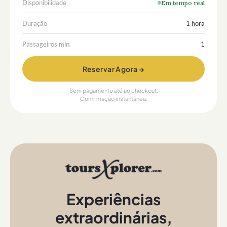
Disponibilidade
Em tempo real
Duração
1 hora
Passageiros mín.
1
Reservar Agora →
Sem pagamento até ao checkout.
Confirmação instantânea.
Experiências
extraordinárias
,