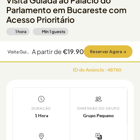
Visita Guiada ao Palácio do
Parlamento em Bucareste com
Acesso Prioritário
1 hora
Min
1
guests
A partir de
€19.90
Visita Guiada ao Palácio do Parlamento em Bucareste com Acesso Prioritário
Reservar Agora
→
ID do Anúncio
:
48760
DURAÇÃO
DIMENSÃO DO GRUPO
1 Hora
Grupo Pequeno