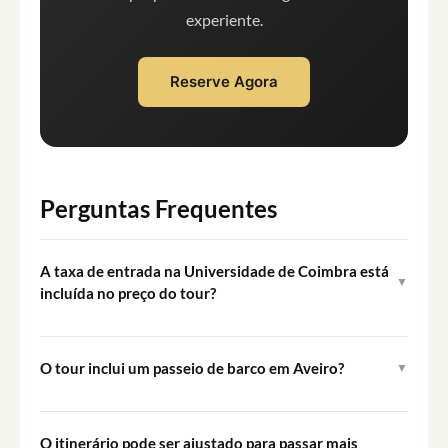
experiente.
Reserve Agora
Perguntas Frequentes
A taxa de entrada na Universidade de Coimbra está
▼
incluída no preço do tour?
Não. A entrada na Universidade de Coimbra e na
Biblioteca Joanina não está incluída e deve ser paga
O tour inclui um passeio de barco em Aveiro?
▼
separadamente no próprio dia.
Sim. Um passeio num barco moliceiro tradicional pelos
canais de Aveiro está incluído no tour.
O itinerário pode ser ajustado para passar mais