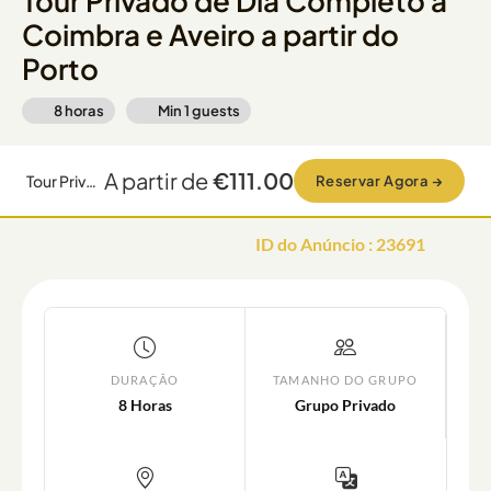
Tour Privado de Dia Completo a
Coimbra e Aveiro a partir do
Porto
8 horas
Min
1
guests
A partir de
€111.00
Tour Privado de Dia Completo a Coimbra e Aveiro a partir do Porto
Reservar Agora
→
ID do Anúncio
:
23691
DURAÇÃO
TAMANHO DO GRUPO
8 Horas
Grupo Privado