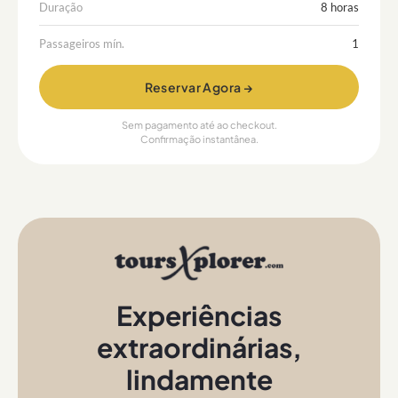
Duração
8 horas
Passageiros mín.
1
Reservar Agora →
Sem pagamento até ao checkout.
Confirmação instantânea.
Experiências
extraordinárias
,
lindamente