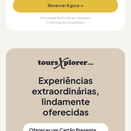
Reservar Agora →
Sem pagamento até ao checkout.
Confirmação instantânea.
Experiências
extraordinárias
,
lindamente
oferecidas
Oferecer um Cartão Presente