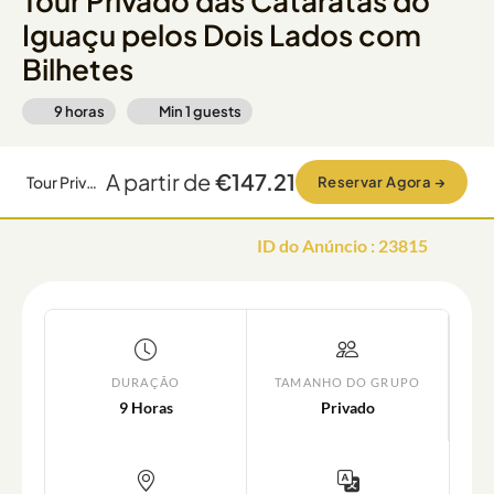
Tour Privado das Cataratas do
Iguaçu pelos Dois Lados com
Bilhetes
9 horas
Min
1
guests
A partir de
€147.21
Tour Privado das Cataratas do Iguaçu pelos Dois Lados com Bilhetes
Reservar Agora
→
ID do Anúncio
:
23815
DURAÇÃO
TAMANHO DO GRUPO
9 Horas
Privado